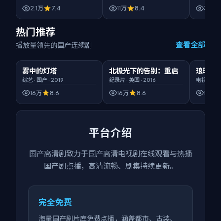
2.1万
7.4
11万
8.4
3.6万
热门推荐
查看全部
播放量领先的国产连续剧
00:50:32
臻彩画质
02:11:36
HD高清
00:52:5
雾中的灯塔
北极光下的告别：重启
琅琊榜
热门
热门
热门
综艺
·
国产
·
2019
纪录片
·
英国
·
2016
电视剧
·
国
16万
8.6
16万
8.6
16万
平台介绍
国产高清剧
致力于
国产高清电视剧在线观看
与热播
国产剧点播，高清流畅、剧集持续更新。
完全免费
海量国产剧片库免费点播，涵盖都市、古装、