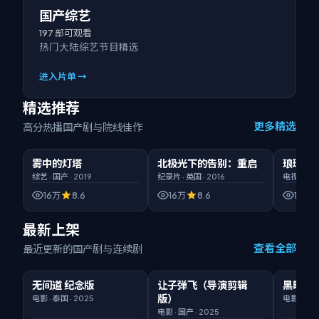
国产综艺
197
部可观看
热门大陆综艺节目精选
进入片单 →
精选推荐
更多精选
高分热播国产剧与院线佳作
00:50:32
臻彩画质
02:11:36
HD高清
00:52:5
雾中的灯塔
北极光下的告别：重启
琅琊榜
精选
精选
精选
综艺
·
国产
·
2019
纪录片
·
英国
·
2016
电视剧
·
国
16万
8.6
16万
8.6
16万
最新上架
查看全部
最近更新的国产剧与连续剧
01:48:46
臻彩
02:36:44
臻彩
01:51:59
无间道 纪念版
让子弹飞（导演剪辑
黑暗荣
新片
新片
版）
电影
·
泰国
·
2025
电影
·
国产
电影
·
国产
·
2025